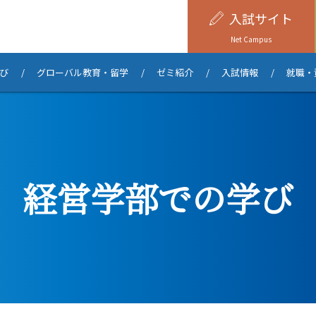
入試
サイト
Net Campus
び
グローバル教育・留学
ゼミ紹介
入試情報
就職・
経営学部での​学び