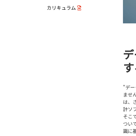
カリキュラム
デ
す
"デ
ませ
は、
計ソ
そこ
つい
識に