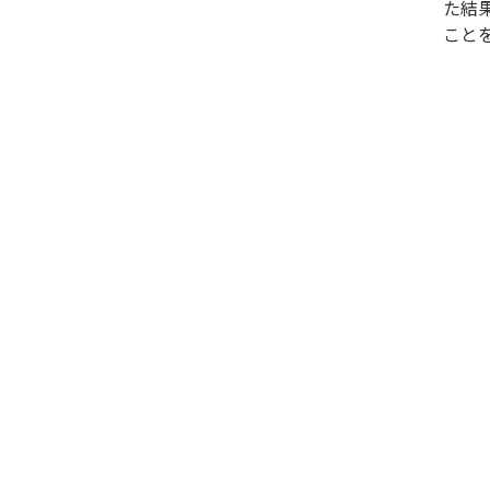
た結
こと