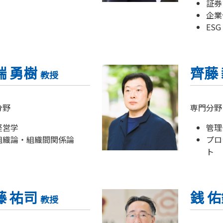
証券
企業
ESG
端 勇樹
齊藤
教授
分野
専門分野
経営学
管理
組織論・組織間関係論
プロ
ト
藤 祐司
銭 
教授