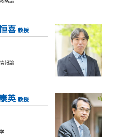
戦略論
 恒喜
教授
情報論
 康英
教授
学