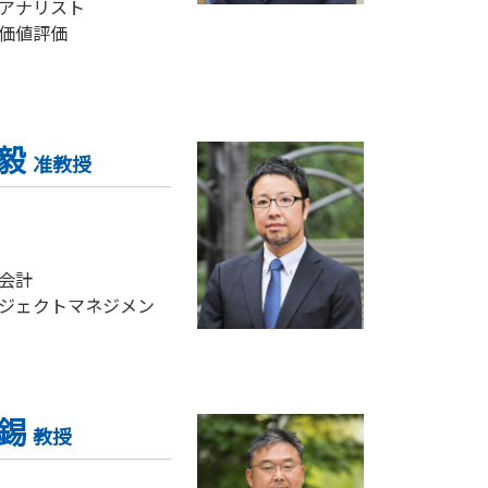
アナリスト
価値評価
 毅
准教授
会計
ジェクトマネジメン
佑錫
教授