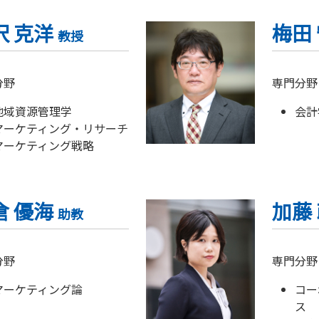
沢 克洋
梅田
教授
分野
専門分野
地域資源管理学
会計
マーケティング・リサーチ
マーケティング戦略
倉 優海
加藤
助教
分野
専門分野
マーケティング論
コー
ス