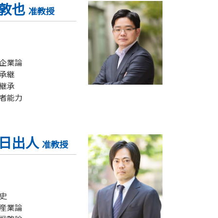
 敦也
准教授
企業論
承継
継承
者能力
 日出人
准教授
史
産業論