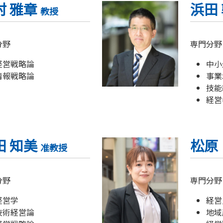
村 雅章
浜田
教授
分野
専門分野
経営戦略論
中小
情報戦略論
事業
技能
経営
田 知美
松原
准教授
分野
専門分野
経営学
経営
技術経営論
地域