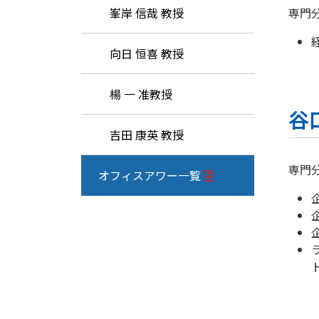
峯岸 信哉 教授
専門
向日 恒喜 教授
楊 一 准教授
谷
吉田 康英 教授
専門
オフィスアワー一覧