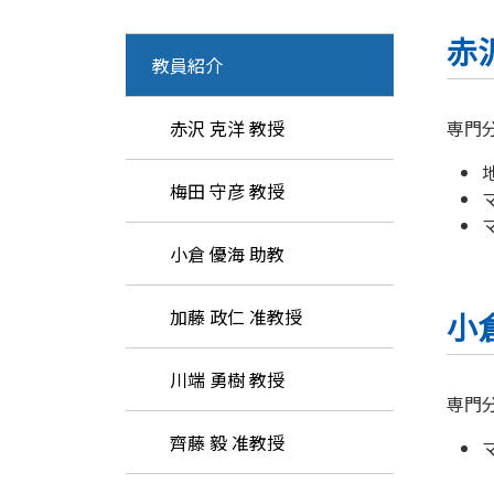
赤
教員紹介
赤沢 克洋 教授
専門
梅田 守彦 教授
小倉 優海 助教
加藤 政仁 准教授
小
川端 勇樹 教授
専門
齊藤 毅 准教授