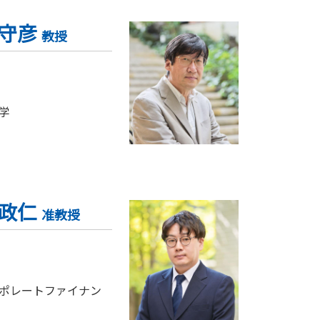
 守彦
教授
学
 政仁
准教授
ポレートファイナン