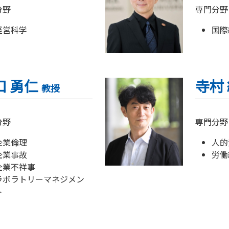
分野
専門分野
経営科学
国際
口 勇仁
寺村
教授
分野
専門分野
企業倫理
人的
企業事故
労働
企業不祥事
ラボラトリーマネジメン
ト