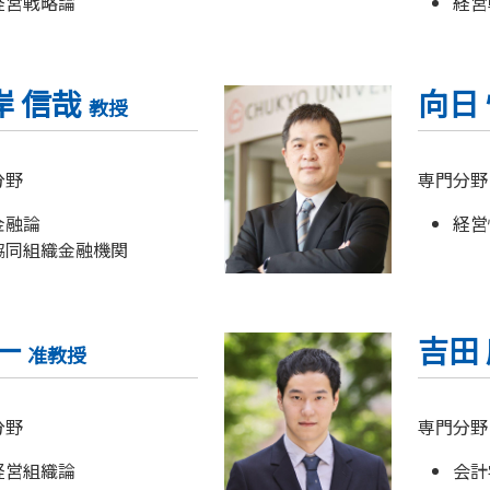
経営戦略論
経営
岸 信哉
向日
教授
分野
専門分野
金融論
経営
協同組織金融機関
 一
吉田
准教授
分野
専門分野
経営組織論
会計