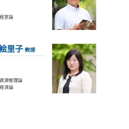
経営論
 絵里子
教授
資源管理論
経済論